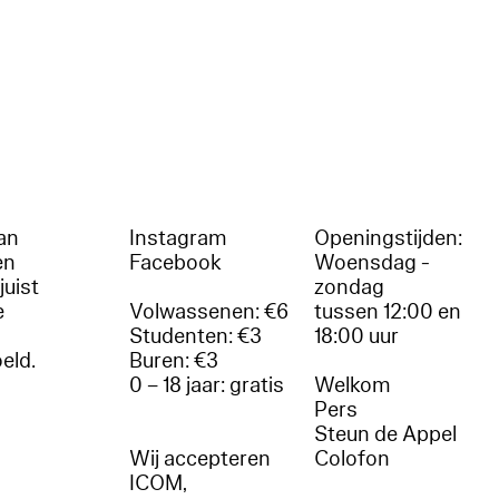
an
Instagram
Openingstijden:
en
Facebook
Woensdag -
juist
zondag
e
Volwassenen: €6
tussen 12:00 en
Studenten: €3
18:00 uur
oeld.
Buren: €3
0 – 18 jaar: gratis
Welkom
r
Pers
Steun de Appel
Wij accepteren
Colofon
ICOM,