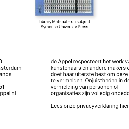
Library Material – on subject
Syracuse University Press
60
de Appel respecteert het werk v
msterdam
kunstenaars en andere makers 
lands
doet haar uiterste best om deze 
te vermelden. Onjuistheden in d
51
vermelding van personen of
appel.nl
organisaties zijn volledig onbed
Lees onze privacyverklaring hie