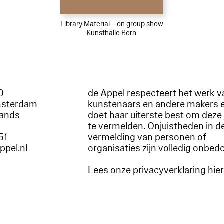
Library Material – on group show
Kunsthalle Bern
60
de Appel respecteert het werk v
msterdam
kunstenaars en andere makers 
lands
doet haar uiterste best om deze 
te vermelden. Onjuistheden in d
51
vermelding van personen of
appel.nl
organisaties zijn volledig onbed
Lees onze privacyverklaring hie