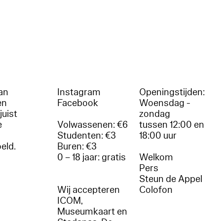
an
Instagram
Openingstijden:
en
Facebook
Woensdag -
juist
zondag
e
Volwassenen: €6
tussen 12:00 en
Studenten: €3
18:00 uur
oeld.
Buren: €3
0 – 18 jaar: gratis
Welkom
r
Pers
Steun de Appel
Wij accepteren
Colofon
ICOM,
Museumkaart en