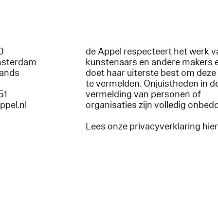
60
de Appel respecteert het werk v
msterdam
kunstenaars en andere makers 
lands
doet haar uiterste best om deze 
te vermelden. Onjuistheden in d
51
vermelding van personen of
appel.nl
organisaties zijn volledig onbed
Lees onze privacyverklaring hie