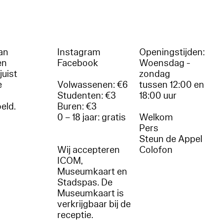
an
Instagram
Openingstijden:
en
Facebook
Woensdag -
juist
zondag
e
Volwassenen: €6
tussen 12:00 en
Studenten: €3
18:00 uur
oeld.
Buren: €3
0 – 18 jaar: gratis
Welkom
r
Pers
Steun de Appel
Wij accepteren
Colofon
ICOM,
Museumkaart en
Stadspas. De
Museumkaart is
verkrijgbaar bij de
receptie.