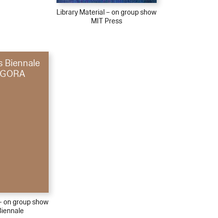
Library Material – on group show
MIT Press
s Biennale
AGORA
 – on group show
Biennale