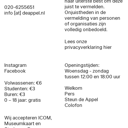
haar uiterste best om deze
juist te vermelden.
020-6255651
Onjuistheden in de
info [at] deappel.nl
vermelding van personen
of organisaties zijn
volledig onbedoeld.
Lees onze
privacyverklaring hier
Instagram
Openingstijden:
Facebook
Woensdag - zondag
tussen 12:00 en 18:00 uur
Volwassenen: €6
Welkom
Studenten: €3
Pers
Buren: €3
Steun de Appel
0 – 18 jaar: gratis
Colofon
Wij accepteren ICOM,
Museumkaart en