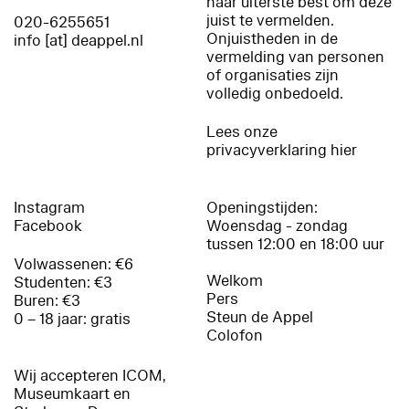
haar uiterste best om deze
juist te vermelden.
020-6255651
Onjuistheden in de
info [at] deappel.nl
vermelding van personen
of organisaties zijn
volledig onbedoeld.
Lees onze
privacyverklaring hier
Instagram
Openingstijden:
Facebook
Woensdag - zondag
tussen 12:00 en 18:00 uur
Volwassenen: €6
Welkom
Studenten: €3
Pers
Buren: €3
Steun de Appel
0 – 18 jaar: gratis
Colofon
Wij accepteren ICOM,
Museumkaart en