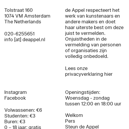
Tolstraat 160
de Appel respecteert het
1074 VM Amsterdam
werk van kunstenaars en
The Netherlands
andere makers en doet
haar uiterste best om deze
juist te vermelden.
020-6255651
Onjuistheden in de
info [at] deappel.nl
vermelding van personen
of organisaties zijn
volledig onbedoeld.
Lees onze
privacyverklaring hier
Instagram
Openingstijden:
Facebook
Woensdag - zondag
tussen 12:00 en 18:00 uur
Volwassenen: €6
Welkom
Studenten: €3
Pers
Buren: €3
Steun de Appel
0 – 18 jaar: gratis