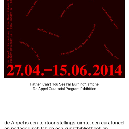
Father, Can't You See I'm Burning?, affiche
De Appel Curatorial Program Exhibition
de Appel is een tentoonstellingsruimte, een curatorieel
en pedagogisch lab en een kunstbibliotheek en -