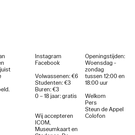
an
Instagram
Openingstijden:
en
Facebook
Woensdag -
juist
zondag
e
Volwassenen: €6
tussen 12:00 en
Studenten: €3
18:00 uur
oeld.
Buren: €3
0 – 18 jaar: gratis
Welkom
r
Pers
Steun de Appel
Wij accepteren
Colofon
ICOM,
Museumkaart en