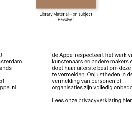
Library Material – on subject
Revolver
60
de Appel respecteert het werk v
msterdam
kunstenaars en andere makers 
lands
doet haar uiterste best om deze 
te vermelden. Onjuistheden in d
51
vermelding van personen of
appel.nl
organisaties zijn volledig onbed
Lees onze privacyverklaring hie