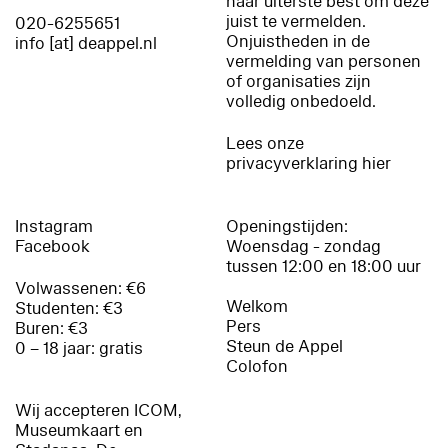
haar uiterste best om deze
juist te vermelden.
020-6255651
Onjuistheden in de
info [at] deappel.nl
vermelding van personen
of organisaties zijn
volledig onbedoeld.
Lees onze
privacyverklaring hier
Instagram
Openingstijden:
Facebook
Woensdag - zondag
tussen 12:00 en 18:00 uur
Volwassenen: €6
Welkom
Studenten: €3
Pers
Buren: €3
Steun de Appel
0 – 18 jaar: gratis
Colofon
Wij accepteren ICOM,
Museumkaart en