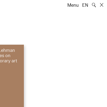
🔍
Menu
EN
 Lehman
res on
rary art