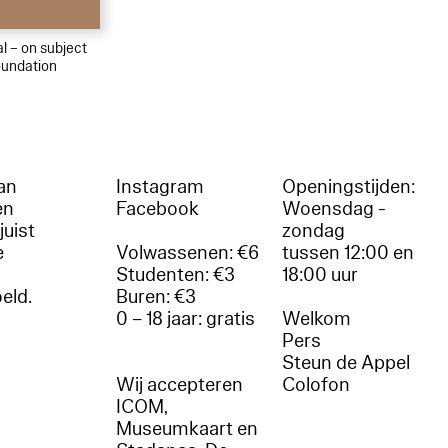
al – on subject
oundation
an
Instagram
Openingstijden:
en
Facebook
Woensdag -
juist
zondag
e
Volwassenen: €6
tussen 12:00 en
Studenten: €3
18:00 uur
oeld.
Buren: €3
0 – 18 jaar: gratis
Welkom
r
Pers
Steun de Appel
Wij accepteren
Colofon
ICOM,
Museumkaart en