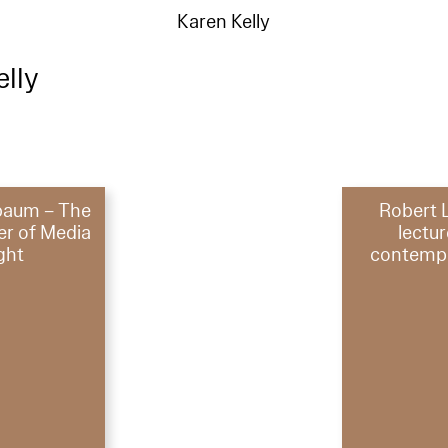
Karen Kelly
elly
baum – The
Robert
er of Media
lectu
ght
contempo