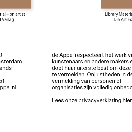
ial – on artist
Library Materi
l Verlag
Dia Art F
60
de Appel respecteert het werk v
msterdam
kunstenaars en andere makers 
lands
doet haar uiterste best om deze 
te vermelden. Onjuistheden in d
51
vermelding van personen of
appel.nl
organisaties zijn volledig onbed
Lees onze privacyverklaring hie