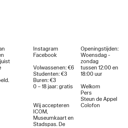
an
Instagram
Openingstijden:
en
Facebook
Woensdag -
juist
zondag
e
Volwassenen: €6
tussen 12:00 en
Studenten: €3
18:00 uur
oeld.
Buren: €3
0 – 18 jaar: gratis
Welkom
r
Pers
Steun de Appel
Wij accepteren
Colofon
ICOM,
Museumkaart en
Stadspas. De