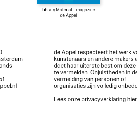
Library Material – magazine
de Appel
60
de Appel respecteert het werk v
msterdam
kunstenaars en andere makers 
lands
doet haar uiterste best om deze 
te vermelden. Onjuistheden in d
51
vermelding van personen of
appel.nl
organisaties zijn volledig onbed
Lees onze privacyverklaring hie