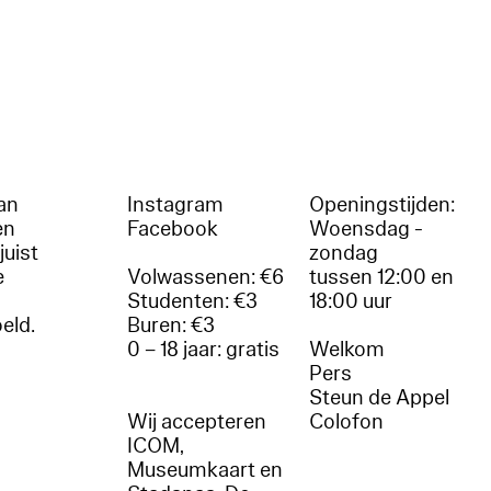
an
Instagram
Openingstijden:
en
Facebook
Woensdag -
juist
zondag
e
Volwassenen: €6
tussen 12:00 en
Studenten: €3
18:00 uur
oeld.
Buren: €3
0 – 18 jaar: gratis
Welkom
r
Pers
Steun de Appel
Wij accepteren
Colofon
ICOM,
Museumkaart en