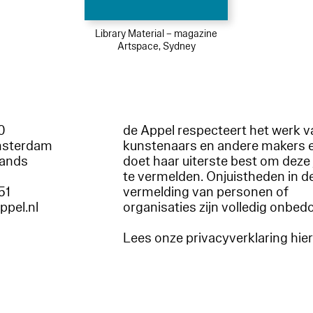
Library Material – magazine
Artspace, Sydney
60
de Appel respecteert het werk v
msterdam
kunstenaars en andere makers 
lands
doet haar uiterste best om deze 
te vermelden. Onjuistheden in d
51
vermelding van personen of
appel.nl
organisaties zijn volledig onbed
Lees onze privacyverklaring hie