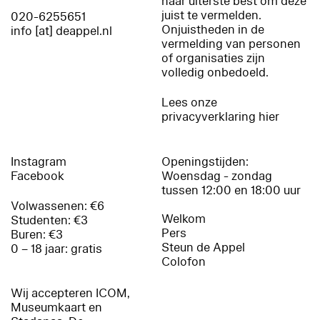
haar uiterste best om deze
juist te vermelden.
020-6255651
Onjuistheden in de
info [at] deappel.nl
vermelding van personen
of organisaties zijn
volledig onbedoeld.
Lees onze
privacyverklaring hier
Instagram
Openingstijden:
Facebook
Woensdag - zondag
tussen 12:00 en 18:00 uur
Volwassenen: €6
Welkom
Studenten: €3
Pers
Buren: €3
Steun de Appel
0 – 18 jaar: gratis
Colofon
Wij accepteren ICOM,
Museumkaart en