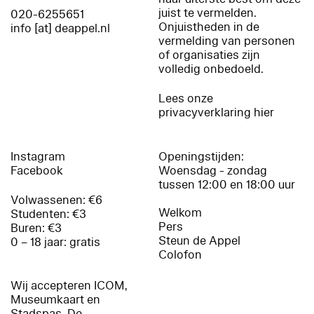
juist te vermelden.
020-6255651
Onjuistheden in de
info [at] deappel.nl
vermelding van personen
of organisaties zijn
volledig onbedoeld.
Lees onze
privacyverklaring hier
Instagram
Openingstijden:
Facebook
Woensdag - zondag
tussen 12:00 en 18:00 uur
Volwassenen: €6
Welkom
Studenten: €3
Pers
Buren: €3
Steun de Appel
0 – 18 jaar: gratis
Colofon
Wij accepteren ICOM,
Museumkaart en
Stadspas. De