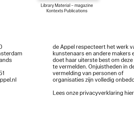
Library Material – magazine
Kontexts Publications
60
de Appel respecteert het werk v
msterdam
kunstenaars en andere makers 
lands
doet haar uiterste best om deze 
te vermelden. Onjuistheden in d
51
vermelding van personen of
appel.nl
organisaties zijn volledig onbed
Lees onze privacyverklaring hie