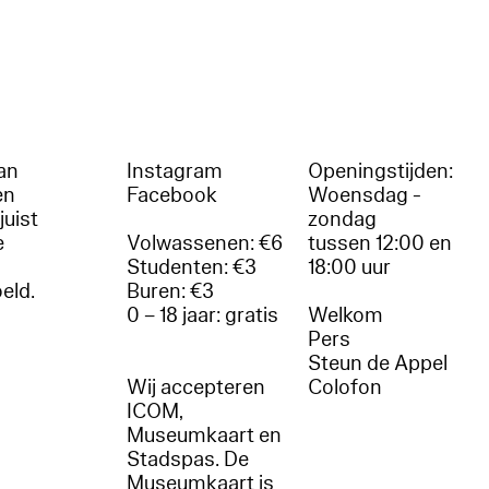
an
Instagram
Openingstijden:
en
Facebook
Woensdag -
juist
zondag
e
Volwassenen: €6
tussen 12:00 en
Studenten: €3
18:00 uur
oeld.
Buren: €3
0 – 18 jaar: gratis
Welkom
r
Pers
Steun de Appel
Wij accepteren
Colofon
ICOM,
Museumkaart en
Stadspas. De
Museumkaart is