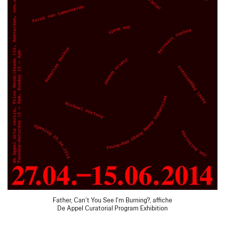
Father, Can't You See I'm Burning?, affiche
De Appel Curatorial Program Exhibition