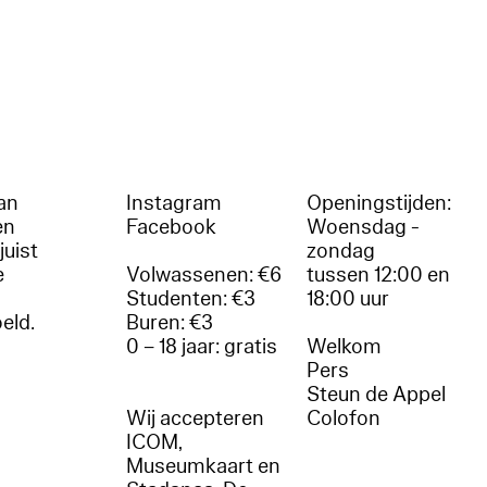
an
Instagram
Openingstijden:
en
Facebook
Woensdag -
juist
zondag
e
Volwassenen: €6
tussen 12:00 en
Studenten: €3
18:00 uur
oeld.
Buren: €3
0 – 18 jaar: gratis
Welkom
r
Pers
Steun de Appel
Wij accepteren
Colofon
ICOM,
Museumkaart en