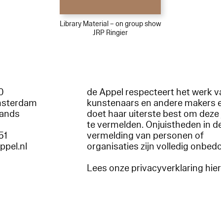
Library Material – on group show
JRP Ringier
60
de Appel respecteert het werk v
msterdam
kunstenaars en andere makers 
lands
doet haar uiterste best om deze 
te vermelden. Onjuistheden in d
51
vermelding van personen of
appel.nl
organisaties zijn volledig onbed
Lees onze privacyverklaring hie