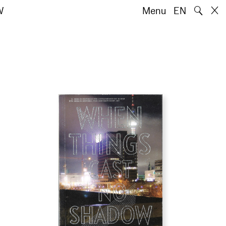
🔍
W
Menu
EN