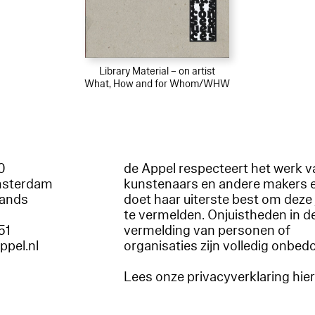
Library Material – on artist
What, How and for Whom/WHW
60
de Appel respecteert het werk v
msterdam
kunstenaars en andere makers 
lands
doet haar uiterste best om deze 
te vermelden. Onjuistheden in d
51
vermelding van personen of
appel.nl
organisaties zijn volledig onbed
Lees onze privacyverklaring hie