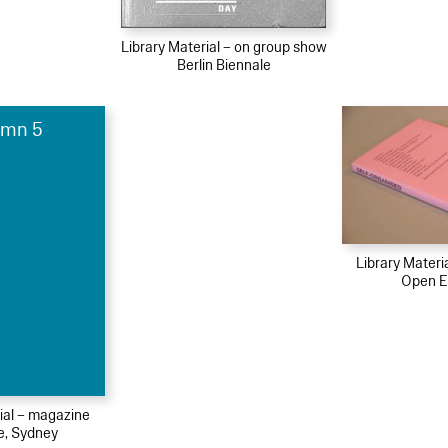
Library Material – on group show
Berlin Biennale
umn 5
Library Materi
Open E
ial – magazine
e, Sydney