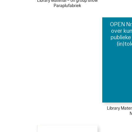
Library Material – on group show
Paraplufabriek
OPEN Nr.
over kun
publieke
(in)to
Library Mater
N