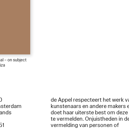
al – on subject
iza
60
de Appel respecteert het werk v
msterdam
kunstenaars en andere makers 
lands
doet haar uiterste best om deze 
te vermelden. Onjuistheden in d
51
vermelding van personen of