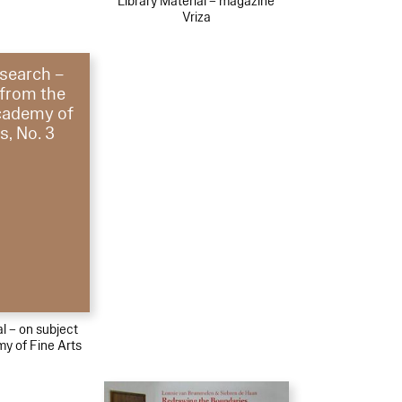
Library Material – magazine
Vriza
search –
 from the
cademy of
s, No. 3
al – on subject
y of Fine Arts