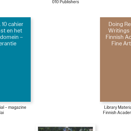
010 Publishers
 10 cahier
Doing Re
st en het
Writings
 domein –
Finnish A
lerantie
Fine Art
ial – magazine
Library Materi
ai
Finnish Academ