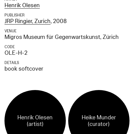
Henrik Olesen
PUBLISHER
JRP Ringier, Zurich
, 2008
VENUE
Migros Museum für Gegenwartskunst, Zürich
CODE
OLE-H-2
DETAILS
book softcover
Henrik Olesen
Heike Munder
(artist)
(curator)