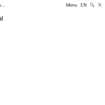
🔍
m…
Menu
EN
al