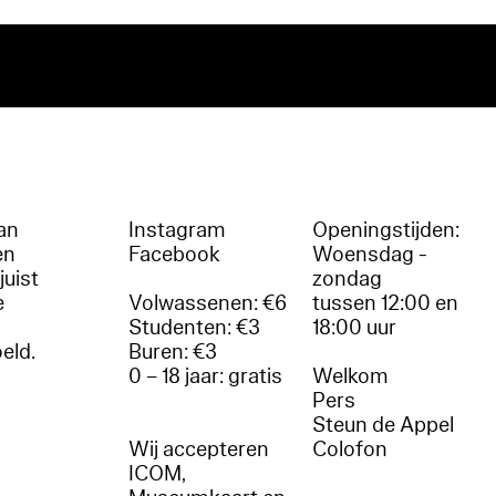
an
Instagram
Openingstijden:
en
Facebook
Woensdag -
juist
zondag
e
Volwassenen: €6
tussen 12:00 en
Studenten: €3
18:00 uur
oeld.
Buren: €3
0 – 18 jaar: gratis
Welkom
r
Pers
Steun de Appel
Wij accepteren
Colofon
ICOM,