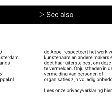
See also
60
de Appel respecteert het werk v
msterdam
kunstenaars en andere makers 
lands
doet haar uiterste best om deze 
te vermelden. Onjuistheden in d
51
vermelding van personen of
appel.nl
organisaties zijn volledig onbed
Lees onze privacyverklaring hie