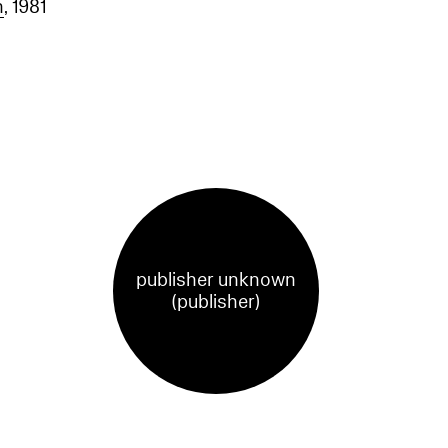
n
, 1981
publisher unknown
(publisher)