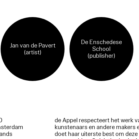
De Enschedese
Jan van de Pavert
School
(artist)
(publisher)
60
de Appel respecteert het werk v
msterdam
kunstenaars en andere makers 
lands
doet haar uiterste best om deze 