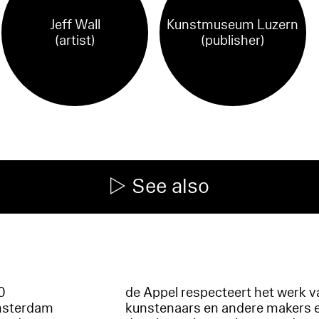
Jeff Wall
Kunstmuseum Luzern
(artist)
(publisher)
See also
60
de Appel respecteert het werk v
msterdam
kunstenaars en andere makers 