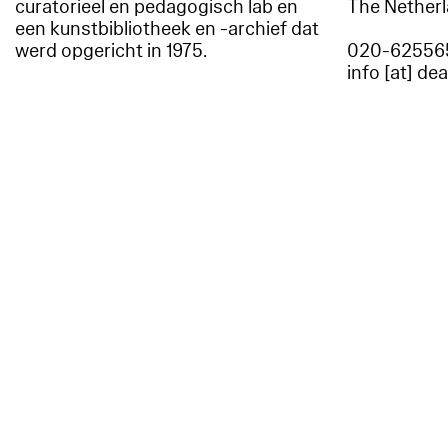
curatorieel en pedagogisch lab en
The Nether
een kunstbibliotheek en -archief dat
werd opgericht in 1975.
020-62556
info [at] de