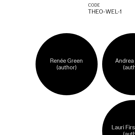
CODE
THEO-WEL-1
Renée Green
Andrea 
(author)
(aut
Lauri Fir
(aut