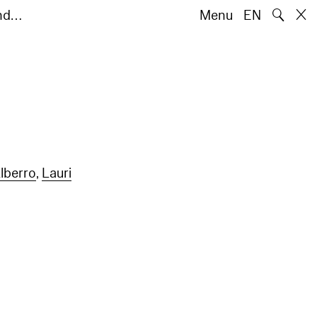
🔍
2nd…
Menu
EN
lberro
,
Lauri