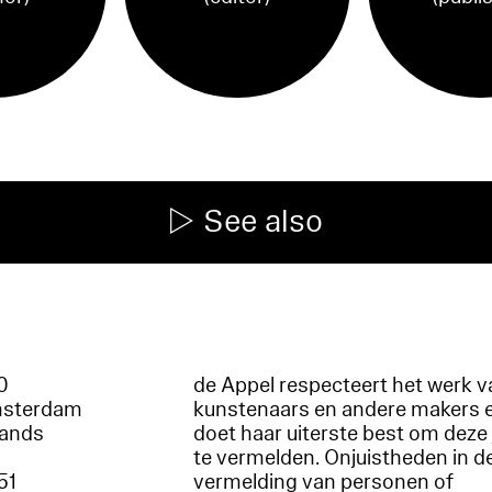
See also
60
de Appel respecteert het werk v
msterdam
kunstenaars en andere makers 
lands
doet haar uiterste best om deze 
te vermelden. Onjuistheden in d
51
vermelding van personen of