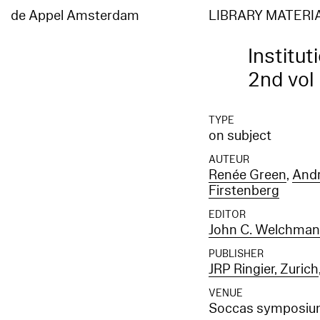
de Appel Amsterdam
LIBRARY MATERI
Institut
2nd vol
TYPE
on subject
AUTEUR
Renée Green
,
Andr
Firstenberg
EDITOR
John C. Welchma
PUBLISHER
JRP Ringier, Zurich
VENUE
Soccas symposium