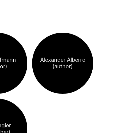
ffmann
Alexander Alberro
or)
(author)
ngier
sher)