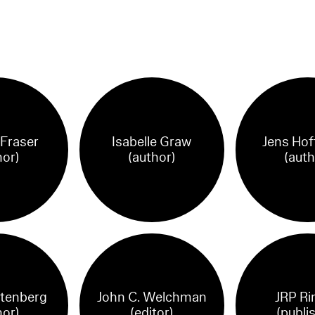
Fraser
Isabelle Graw
Jens Ho
hor)
(author)
(auth
stenberg
John C. Welchman
JRP Ri
hor)
(editor)
(publi