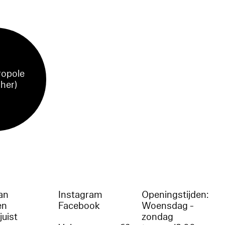
ropole
sher)
an
Instagram
Openingstijden:
en
Facebook
Woensdag -
juist
zondag