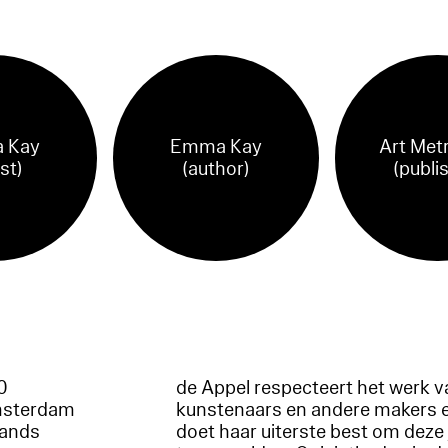
 Kay
Emma Kay
Art Met
ist)
(author)
(publi
60
de Appel respecteert het werk v
msterdam
kunstenaars en andere makers 
lands
doet haar uiterste best om deze 