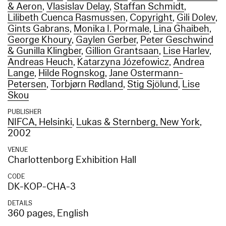
& Aeron
,
Vlasislav Delay
,
Staffan Schmidt
,
Lilibeth Cuenca Rasmussen
,
Copyright
,
Gili Dolev
,
Gints Gabrans
,
Monika I. Pormale
,
Lina Ghaibeh
,
George Khoury
,
Gaylen Gerber
,
Peter Geschwind
& Gunilla Klingber
,
Gillion Grantsaan
,
Lise Harlev
,
Andreas Heuch
,
Katarzyna Józefowicz
,
Andrea
Lange
,
Hilde Rognskog
,
Jane Ostermann-
Petersen
,
Torbjørn Rødland
,
Stig Sjölund
,
Lise
Skou
PUBLISHER
NIFCA, Helsinki
,
Lukas & Sternberg, New York
,
2002
VENUE
Charlottenborg Exhibition Hall
CODE
DK-KOP-CHA-3
DETAILS
360 pages, English