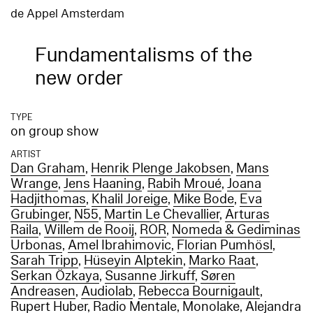
de Appel Amsterdam
Fundamentalisms of the
new order
TYPE
on group show
ARTIST
Dan Graham
,
Henrik Plenge Jakobsen
,
Mans
Wrange
,
Jens Haaning
,
Rabih Mroué
,
Joana
Hadjithomas
,
Khalil Joreige
,
Mike Bode
,
Eva
Grubinger
,
N55
,
Martin Le Chevallier
,
Arturas
Raila
,
Willem de Rooij
,
ROR
,
Nomeda & Gediminas
Urbonas
,
Amel Ibrahimovic
,
Florian Pumhösl
,
Sarah Tripp
,
Hüseyin Alptekin
,
Marko Raat
,
Serkan Özkaya
,
Susanne Jirkuff
,
Søren
Andreasen
,
Audiolab
,
Rebecca Bournigault
,
Rupert Huber
,
Radio Mentale
,
Monolake
,
Alejandra