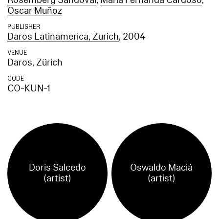
Rosemberg Sandoval
,
María Fernanda Cardoso
,
Oscar Muñoz
PUBLISHER
Daros Latinamerica, Zurich
, 2004
VENUE
Daros, Zürich
CODE
CO-KUN-1
Doris Salcedo
Oswaldo Maciá
(artist)
(artist)