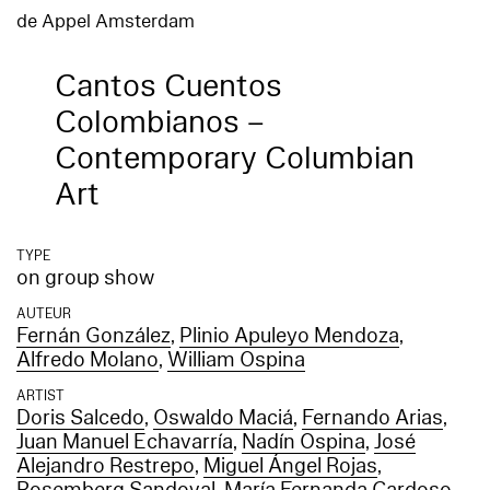
de Appel Amsterdam
Cantos Cuentos
Colombianos –
Contemporary Columbian
Art
TYPE
on group show
AUTEUR
Fernán González
,
Plinio Apuleyo Mendoza
,
Alfredo Molano
,
William Ospina
ARTIST
Doris Salcedo
,
Oswaldo Maciá
,
Fernando Arias
,
Juan Manuel Echavarría
,
Nadín Ospina
,
José
Alejandro Restrepo
,
Miguel Ángel Rojas
,