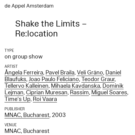
de Appel Amsterdam
Shake the Limits –
Re:location
TYPE
on group show
ARTIST
Ångela Ferreira
,
Pavel Braila
,
Veli Gräno
,
Daniel
Blaufuks
,
Joao Paulo Feliciano
,
Teodor Graur
,
Tellervo Kalleinen
,
Mihaela Kavdanska
,
Dominik
Lejman
,
Ciprian Muresan
,
Rassim
,
Miguel Soares
,
Time's Up
,
Roi Vaara
PUBLISHER
MNAC, Bucharest
, 2003
VENUE
MNAC, Bucharest