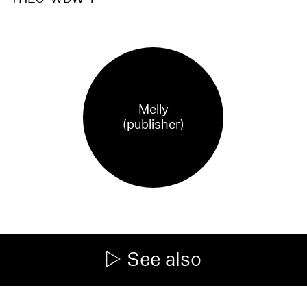
Melly
(publisher)
See also