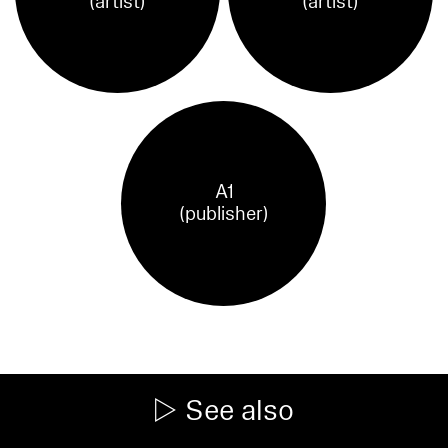
(artist)
(artist)
A1
(publisher)
See also