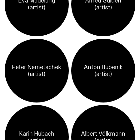
Eva Madelung
Alfred Gulden
(artist)
(artist)
Peter Nemetschek
Anton Bubenik
(artist)
(artist)
Karin Hubach
Albert Völkmann