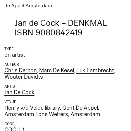
de Appel Amsterdam
Jan de Cock – DENKMAL
ISBN 9080842419
TYPE
on artist
AUTEUR
Chris Dercon
,
Marc De Kesel
,
Luk Lambrecht
,
Wouter Davidts
ARTIST
Jan De Cock
VENUE
Henry v/d Velde library, Gent De Appel,
Amsterdam Fons Welters, Amsterdam
CODE
COC-J-1