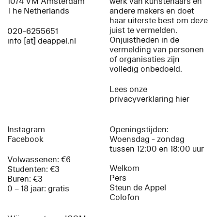
1074 VM Amsterdam
werk van kunstenaars en
The Netherlands
andere makers en doet
haar uiterste best om deze
juist te vermelden.
020-6255651
Onjuistheden in de
info [at] deappel.nl
vermelding van personen
of organisaties zijn
volledig onbedoeld.
Lees onze
privacyverklaring hier
Instagram
Openingstijden:
Facebook
Woensdag - zondag
tussen 12:00 en 18:00 uur
Volwassenen: €6
Welkom
Studenten: €3
Pers
Buren: €3
Steun de Appel
0 – 18 jaar: gratis
Colofon