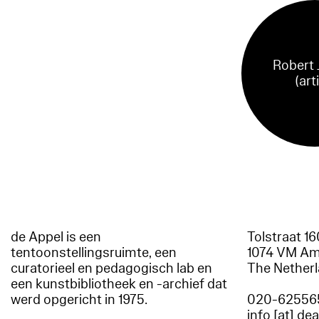
Robert 
(art
de Appel is een
Tolstraat 1
tentoonstellingsruimte, een
1074 VM A
curatorieel en pedagogisch lab en
The Nether
een kunstbibliotheek en -archief dat
werd opgericht in 1975.
020-62556
info [at] de