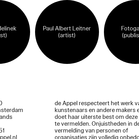
Jelinek
Paul Albert Leitner
Fotoga
ist)
(artist)
(publi
60
de Appel respecteert het werk v
msterdam
kunstenaars en andere makers 
lands
doet haar uiterste best om deze 
te vermelden. Onjuistheden in d
51
vermelding van personen of
appel.nl
organisaties zijn volledig onbed