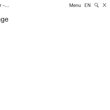
🔍
er –…
Menu
EN
age