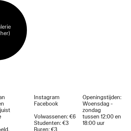
lerie
sher)
an
Instagram
Openingstijden:
en
Facebook
Woensdag -
juist
zondag
e
Volwassenen: €6
tussen 12:00 en
Studenten: €3
18:00 uur
oeld.
Buren: €3