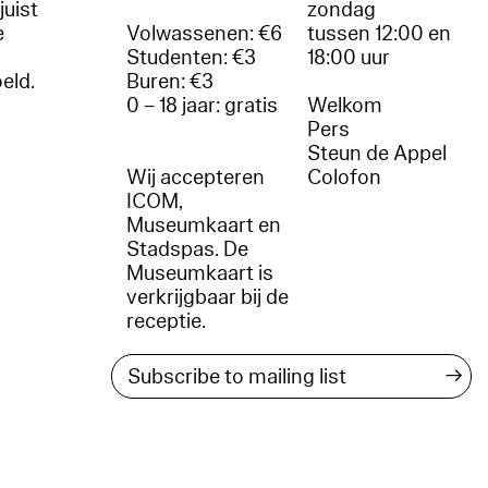
juist
zondag
e
Volwassenen: €6
tussen 12:00 en
Studenten: €3
18:00 uur
oeld.
Buren: €3
0 – 18 jaar: gratis
Welkom
r
Pers
Steun de Appel
Wij accepteren
Colofon
ICOM,
Museumkaart en
Stadspas. De
Museumkaart is
verkrijgbaar bij de
receptie.
→