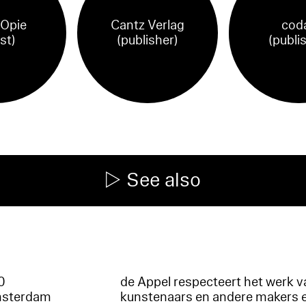
 Opie
Cantz Verlag
cod
ist)
(publisher)
(publi
See also
60
de Appel respecteert het werk v
msterdam
kunstenaars en andere makers 