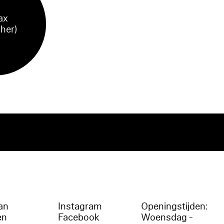
ax
sher)
an
Instagram
Openingstijden:
en
Facebook
Woensdag -