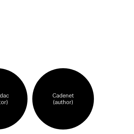
dac
Cadenet
tor)
(author)