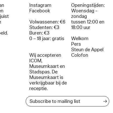
an
Instagram
Openingstijden:
en
Facebook
Woensdag -
juist
zondag
e
Volwassenen: €6
tussen 12:00 en
Studenten: €3
18:00 uur
oeld.
Buren: €3
0 – 18 jaar: gratis
Welkom
r
Pers
Steun de Appel
Wij accepteren
Colofon
ICOM,
Museumkaart en
Stadspas. De
Museumkaart is
verkrijgbaar bij de
receptie.
→