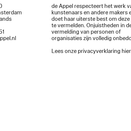
60
de Appel respecteert het werk v
msterdam
kunstenaars en andere makers 
lands
doet haar uiterste best om deze 
te vermelden. Onjuistheden in d
51
vermelding van personen of
appel.nl
organisaties zijn volledig onbed
Lees onze privacyverklaring hie