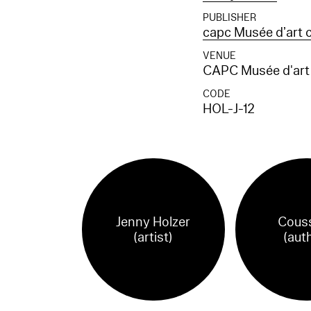
PUBLISHER
capc Musée d’art 
VENUE
CAPC Musée d'art
CODE
HOL-J-12
Jenny Holzer
Cous
(artist)
(aut