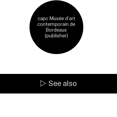
capc Musée d’art
contemporain de
Bordeaux
(publisher)
See also