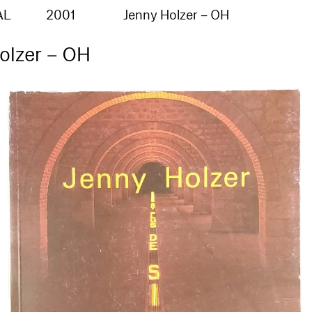
AL
2001
Jenny Holzer – OH
olzer – OH