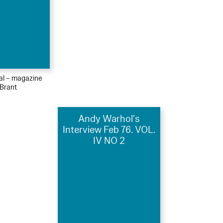
ial – magazine
 Brant
Andy Warhol’s
Interview Feb 76. VOL.
IV NO 2