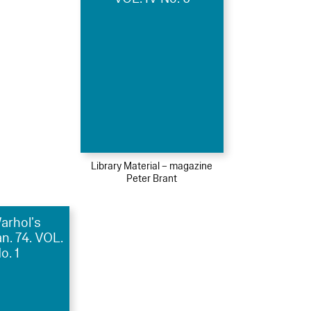
Library Material – magazine
Peter Brant
arhol’s
an. 74. VOL.
o. 1