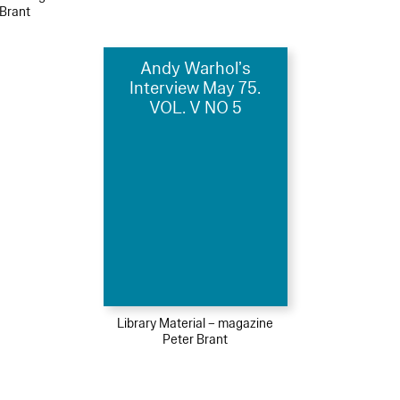
 Brant
Andy Warhol’s
Interview May 75.
VOL. V NO 5
Library Material – magazine
Peter Brant