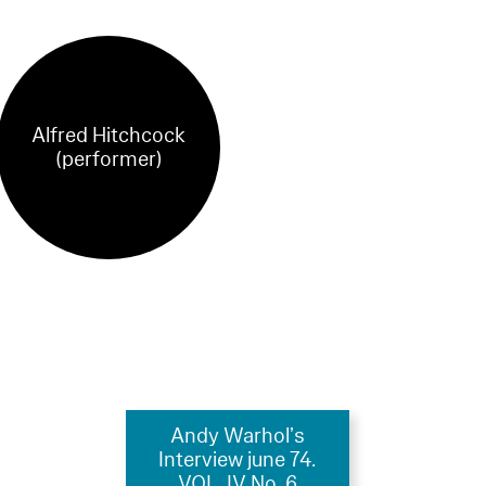
Alfred Hitchcock
(performer)
Andy Warhol’s
Interview june 74.
VOL. IV No. 6