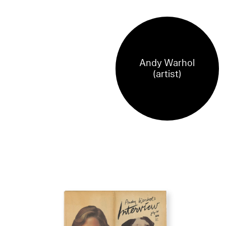
Andy Warhol
(artist)