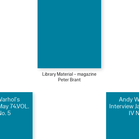
Library Material – magazine
Peter Brant
arhol’s
Andy W
May 74.VOL.
Interview J
No. 5
IV N