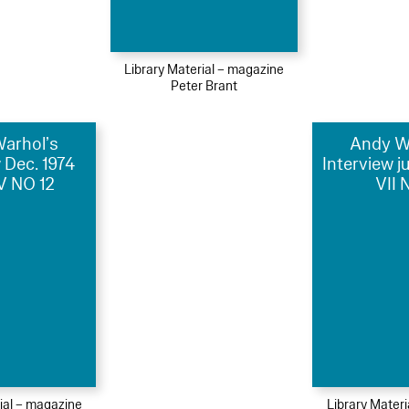
Library Material – magazine
Peter Brant
arhol’s
Andy W
 Dec. 1974
Interview j
V NO 12
VII 
ial – magazine
Library Mater