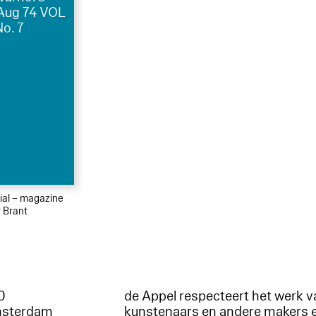
 Aug 74 VOL
No. 7
ial – magazine
 Brant
60
de Appel respecteert het werk v
msterdam
kunstenaars en andere makers 