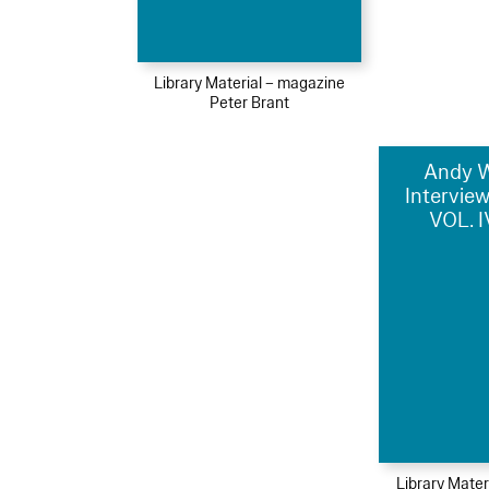
Library Material – magazine
Peter Brant
Andy W
Interview
VOL. I
Library Mater