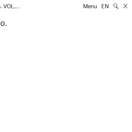
🔍
4. VOL.…
Menu
EN
o.