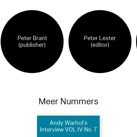
Peter Brant
Peter Lester
(publisher)
(editor)
Meer Nummers
Andy Warhol’s
Interview VOL IV No. 7