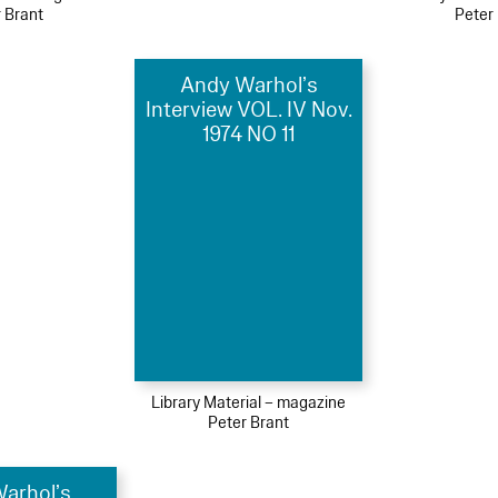
 Brant
Peter
Andy Warhol’s
Interview VOL. IV Nov.
1974 NO 11
Library Material – magazine
Peter Brant
arhol’s