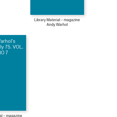
Library Material – magazine
Andy Warhol
arhol’s
uly 75. VOL.
NO 7
ial – magazine