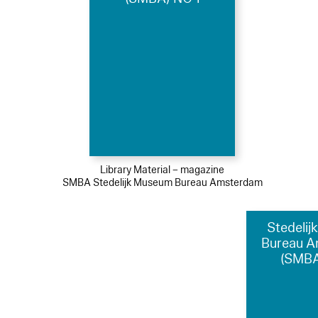
Library Material – magazine
SMBA Stedelijk Museum Bureau Amsterdam
Stedeli
Bureau 
(SMBA