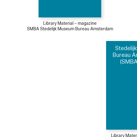
Library Material – magazine
SMBA Stedelijk Museum Bureau Amsterdam
Stedeli
Bureau 
(SMBA
Library Mater