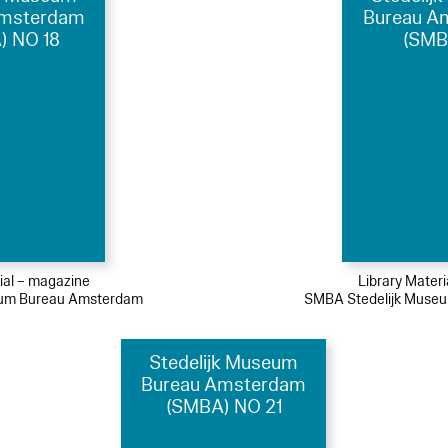
Amsterdam
Bureau A
) NO 18
(SMB
ial – magazine
Library Mater
eum Bureau Amsterdam
SMBA Stedelijk Muse
Stedelijk Museum
Bureau Amsterdam
(SMBA) NO 21