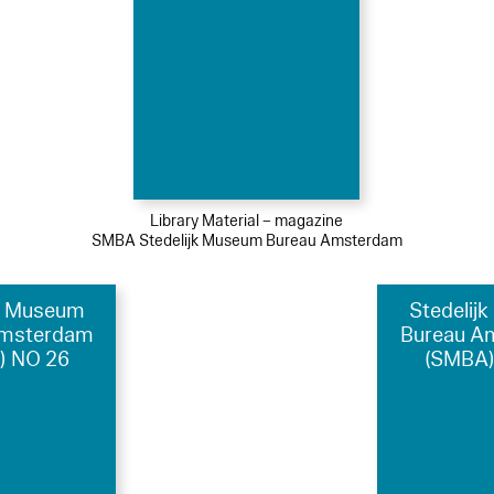
Library Material – magazine
SMBA Stedelijk Museum Bureau Amsterdam
jk Museum
Stedelij
Amsterdam
Bureau A
) NO 26
(SMBA)