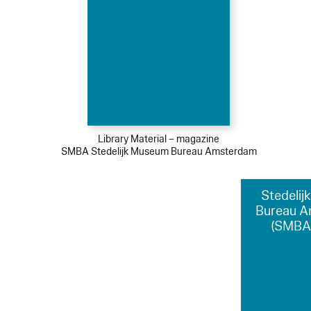
Library Material – magazine
SMBA Stedelijk Museum Bureau Amsterdam
Stedeli
Bureau 
(SMBA