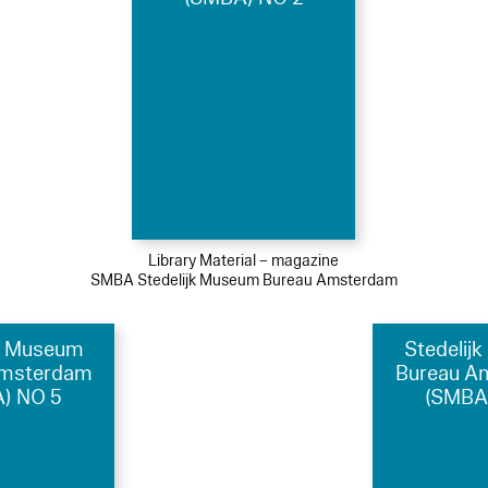
Library Material – magazine
SMBA Stedelijk Museum Bureau Amsterdam
jk Museum
Stedelij
Amsterdam
Bureau A
) NO 5
(SMBA