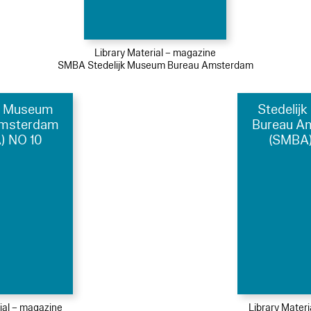
Library Material – magazine
SMBA Stedelijk Museum Bureau Amsterdam
jk Museum
Stedelij
Amsterdam
Bureau A
) NO 10
(SMBA)
ial – magazine
Library Mater