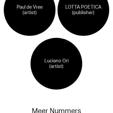
Paul de Vree
LOTTA POETICA
(artist)
(publisher)
Luciano Ori
(artist)
Meer Nummers