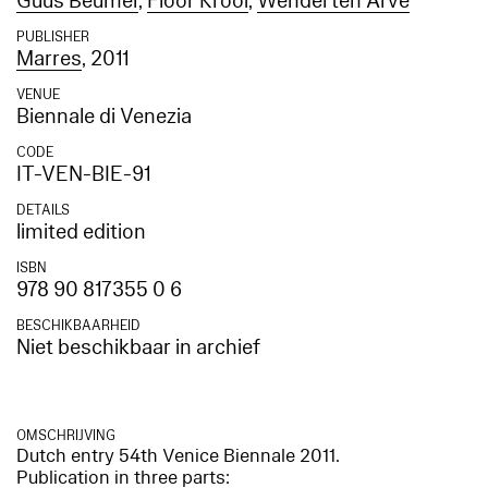
Guus Beumer
,
Floor Krooi
,
Wendel ten Arve
PUBLISHER
Marres
, 2011
VENUE
Biennale di Venezia
CODE
IT-VEN-BIE-91
DETAILS
limited edition
ISBN
978 90 817355 0 6
BESCHIKBAARHEID
Niet beschikbaar in archief
OMSCHRIJVING
Dutch entry 54th Venice Biennale 2011.
Publication in three parts: