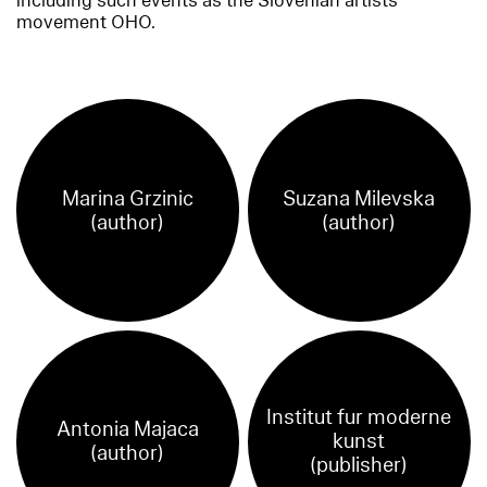
including such events as the Slovenian artists'
movement OHO.
Marina Grzinic
Suzana Milevska
(author)
(author)
Institut fur moderne
Antonia Majaca
kunst
(author)
(publisher)