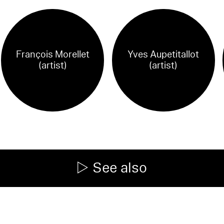
François Morellet
Yves Aupetitallot
(artist)
(artist)
See also