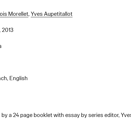
ois Morellet
,
Yves Aupetitallot
, 2013
a
nch, English
 a 24 page booklet with essay by series editor, Yves