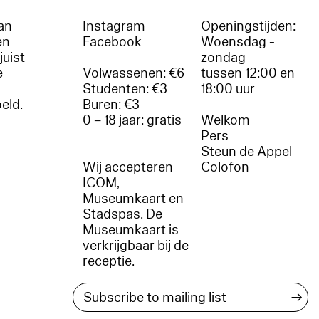
an
Instagram
Openingstijden:
en
Facebook
Woensdag -
juist
zondag
e
Volwassenen: €6
tussen 12:00 en
Studenten: €3
18:00 uur
oeld.
Buren: €3
0 – 18 jaar: gratis
Welkom
r
Pers
Steun de Appel
Wij accepteren
Colofon
ICOM,
Museumkaart en
Stadspas. De
Museumkaart is
verkrijgbaar bij de
receptie.
→