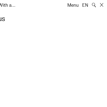
🔍
(With a…
Menu
EN
us