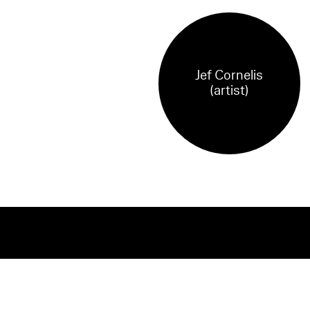
Jef Cornelis
(artist)