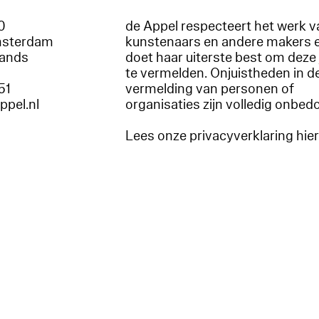
60
de Appel respecteert het werk v
msterdam
kunstenaars en andere makers 
lands
doet haar uiterste best om deze 
te vermelden. Onjuistheden in d
51
vermelding van personen of
appel.nl
organisaties zijn volledig onbed
Lees onze privacyverklaring hie