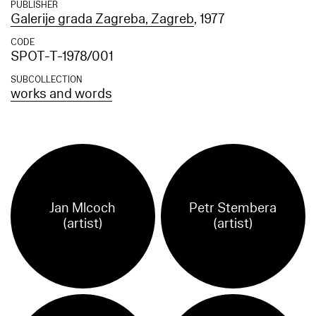
PUBLISHER
Galerije grada Zagreba, Zagreb
, 1977
CODE
SPOT-T-1978/001
SUBCOLLECTION
works and words
Jan Mlcoch
Petr Stembera
(artist)
(artist)