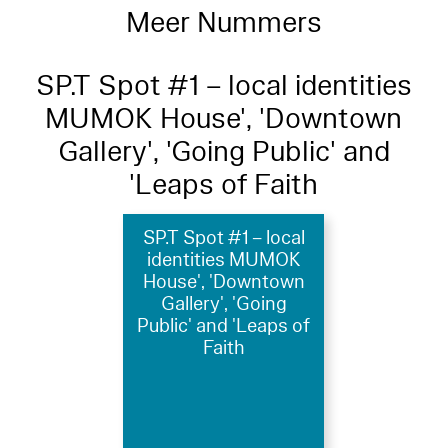
Meer Nummers
SP.T Spot #1 – local identities
MUMOK House', 'Downtown
Gallery', 'Going Public' and
'Leaps of Faith
SP.T Spot #1 – local
identities MUMOK
House', 'Downtown
Gallery', 'Going
Public' and 'Leaps of
Faith