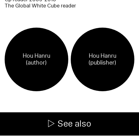
The Global White Cube reader
Hou Hanru
Hou Hanru
(author)
(publisher)
See also