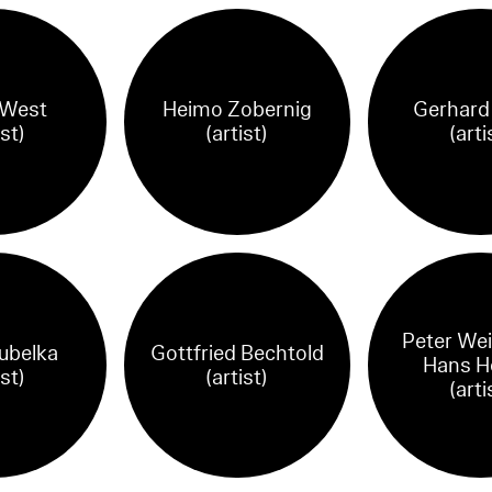
 West
Heimo Zobernig
Gerhard
ist)
(artist)
(arti
Peter Wei
Kubelka
Gottfried Bechtold
Hans Ho
ist)
(artist)
(arti