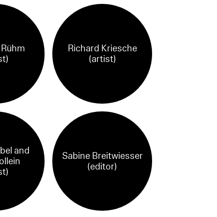
 Rühm
Richard Kriesche
st)
(artist)
bel and
Sabine Breitwiesser
llein
(editor)
st)