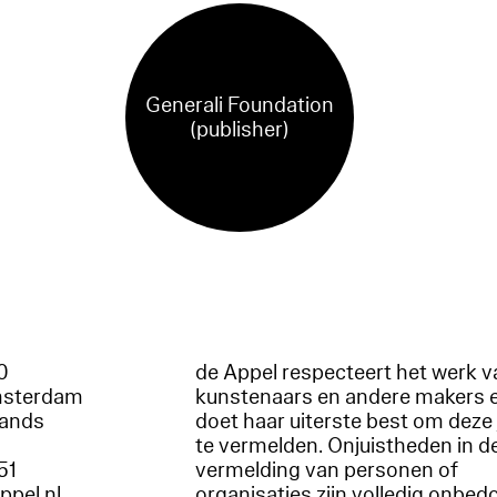
Generali Foundation
(publisher)
60
de Appel respecteert het werk v
msterdam
kunstenaars en andere makers 
lands
doet haar uiterste best om deze 
te vermelden. Onjuistheden in d
51
vermelding van personen of
appel.nl
organisaties zijn volledig onbed