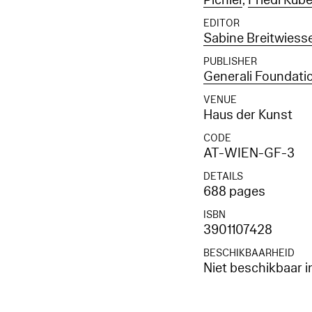
Pichler
,
Friedl Kube
EDITOR
Sabine Breitwiess
PUBLISHER
Generali Foundati
VENUE
Haus der Kunst
CODE
AT-WIEN-GF-3
DETAILS
688 pages
ISBN
3901107428
BESCHIKBAARHEID
Niet beschikbaar i