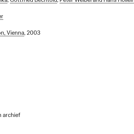
lka
,
Gottfried Bechtold
,
Peter Weibel and Hans Hollei
er
on, Vienna
, 2003
n archief