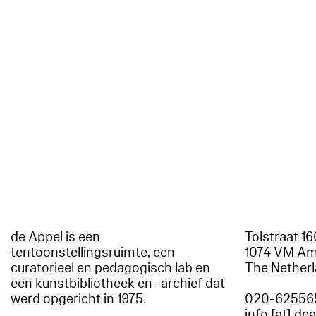
de Appel is een
Tolstraat 1
tentoonstellingsruimte, een
1074 VM A
curatorieel en pedagogisch lab en
The Nether
een kunstbibliotheek en -archief dat
werd opgericht in 1975.
020-62556
info [at] de