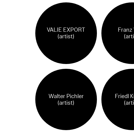
VALIE EXPORT
Franz
(artist)
(art
Walter Pichler
Friedl 
(artist)
(art