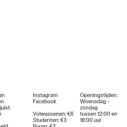
an
Instagram
Openingstijden:
en
Facebook
Woensdag -
juist
zondag
e
Volwassenen: €6
tussen 12:00 en
Studenten: €3
18:00 uur
oeld.
Buren: €3