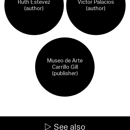
Ruth Estevez
Victor Palacios
(author)
(author)
Museo de Arte
Carrillo Gill
(publisher)
See also