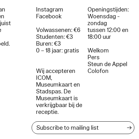
an
Instagram
Openingstijden:
en
Facebook
Woensdag -
juist
zondag
e
Volwassenen: €6
tussen 12:00 en
Studenten: €3
18:00 uur
oeld.
Buren: €3
0 – 18 jaar: gratis
Welkom
r
Pers
Steun de Appel
Wij accepteren
Colofon
ICOM,
Museumkaart en
Stadspas. De
Museumkaart is
verkrijgbaar bij de
receptie.
→