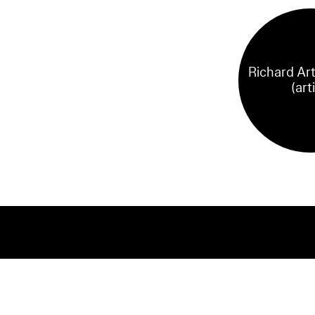
Richard Ar
(art