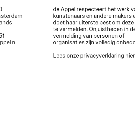
60
de Appel respecteert het werk v
msterdam
kunstenaars en andere makers 
lands
doet haar uiterste best om deze 
te vermelden. Onjuistheden in d
51
vermelding van personen of
appel.nl
organisaties zijn volledig onbed
Lees onze privacyverklaring hie