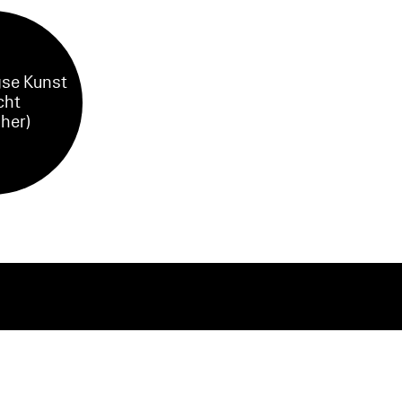
se Kunst
cht
sher)