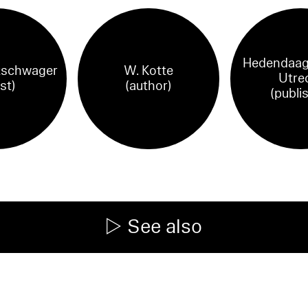
Hedendaag
tschwager
W. Kotte
Utre
ist)
(author)
(publi
See also