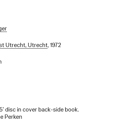
ger
t Utrecht, Utrecht
, 1972
m
 45’ disc in cover back-side book.
de Perken