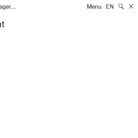
🔍
wager…
Menu
EN
ht