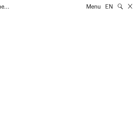
🔍
the…
Menu
EN