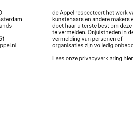
60
de Appel respecteert het werk v
msterdam
kunstenaars en andere makers 
lands
doet haar uiterste best om deze 
te vermelden. Onjuistheden in d
51
vermelding van personen of
appel.nl
organisaties zijn volledig onbed
Lees onze privacyverklaring hie