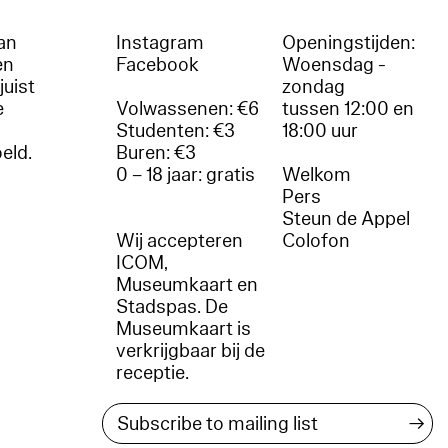
an
Instagram
Openingstijden:
en
Facebook
Woensdag -
juist
zondag
e
Volwassenen: €6
tussen 12:00 en
Studenten: €3
18:00 uur
oeld.
Buren: €3
0 – 18 jaar: gratis
Welkom
r
Pers
Steun de Appel
Wij accepteren
Colofon
ICOM,
Museumkaart en
Stadspas. De
Museumkaart is
verkrijgbaar bij de
receptie.
→