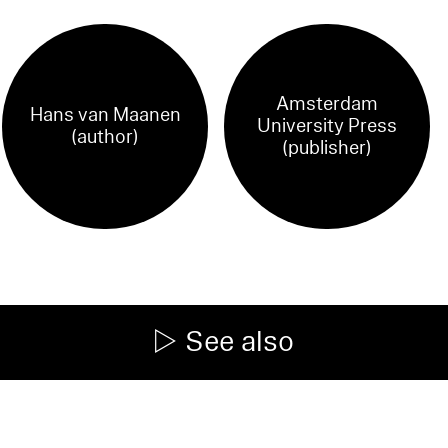
Amsterdam
Hans van Maanen
University Press
(author)
(publisher)
See also