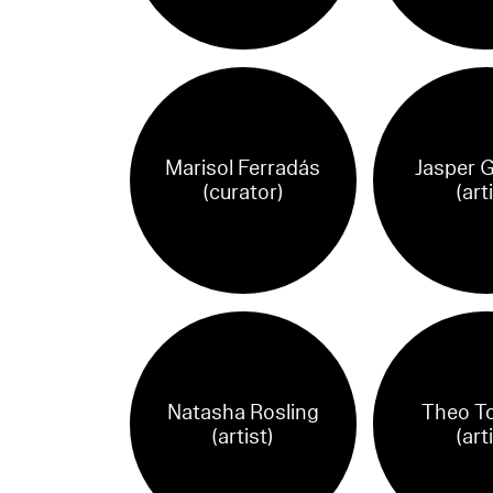
Marisol Ferradás
Jasper G
(curator)
(art
Natasha Rosling
Theo T
(artist)
(art