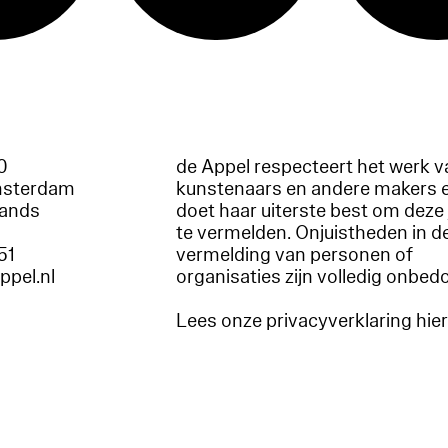
60
de Appel respecteert het werk v
msterdam
kunstenaars en andere makers 
lands
doet haar uiterste best om deze 
te vermelden. Onjuistheden in d
51
vermelding van personen of
appel.nl
organisaties zijn volledig onbed
Lees onze privacyverklaring hie