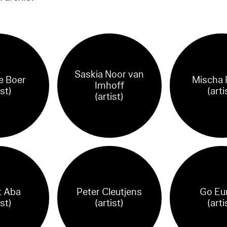
Saskia Noor van
e Boer
Mischa 
Imhoff
ist)
(arti
(artist)
t Aba
Peter Cleutjens
Go Eu
ist)
(artist)
(arti