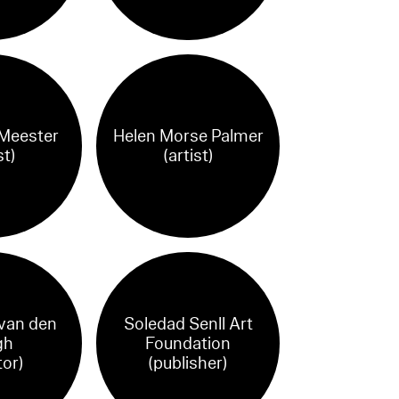
Meester
Helen Morse Palmer
st)
(artist)
 van den
Soledad Senll Art
gh
Foundation
tor)
(publisher)