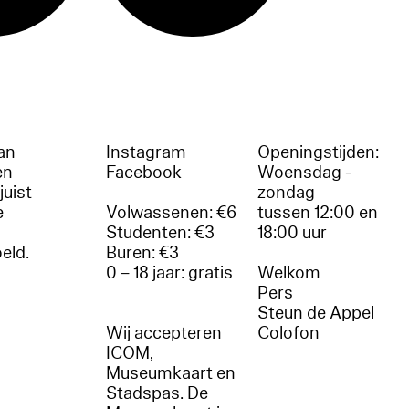
an
Instagram
Openingstijden:
en
Facebook
Woensdag -
juist
zondag
e
Volwassenen: €6
tussen 12:00 en
Studenten: €3
18:00 uur
oeld.
Buren: €3
0 – 18 jaar: gratis
Welkom
r
Pers
Steun de Appel
Wij accepteren
Colofon
ICOM,
Museumkaart en
Stadspas. De