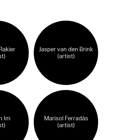
Rakier
Jasper van den Brink
st)
(artist)
n Im
Marisol Ferradás
st)
(artist)