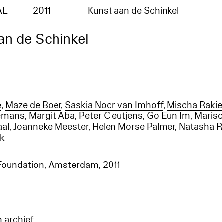
AL
2011
Kunst aan de Schinkel
an de Schinkel
e
,
Maze de Boer
,
Saskia Noor van Imhoff
,
Mischa Rakie
lemans
,
Margit Aba
,
Peter Cleutjens
,
Go Eun Im
,
Mariso
aal
,
Joanneke Meester
,
Helen Morse Palmer
,
Natasha R
nk
 Foundation, Amsterdam
, 2011
n archief