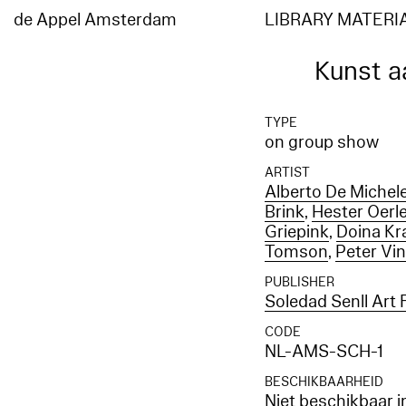
de Appel Amsterdam
LIBRARY MATERI
Kunst a
TYPE
on group show
ARTIST
Alberto De Michel
Brink
,
Hester Oer
Griepink
,
Doina Kr
Tomson
,
Peter Vi
PUBLISHER
Soledad Senll Art
CODE
NL-AMS-SCH-1
BESCHIKBAARHEID
Niet beschikbaar i