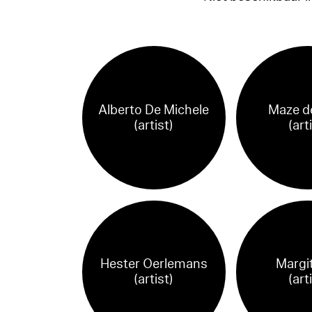
Alberto De Michele
Maze d
(artist)
(art
Hester Oerlemans
Margi
(artist)
(art