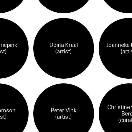
riepink
Doina Kraal
Joanneke 
ist)
(artist)
(arti
Christine
omson
Peter Vink
Ber
ist)
(artist)
(cura