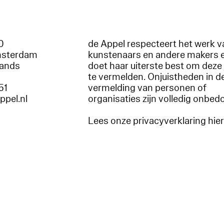
60
de Appel respecteert het werk v
msterdam
kunstenaars en andere makers 
lands
doet haar uiterste best om deze 
te vermelden. Onjuistheden in d
51
vermelding van personen of
appel.nl
organisaties zijn volledig onbed
Lees onze privacyverklaring hie