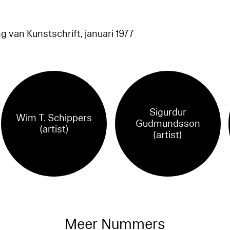
g van Kunstschrift, januari 1977
Sigurdur
Wim T. Schippers
Gudmundsson
(artist)
(artist)
Meer Nummers