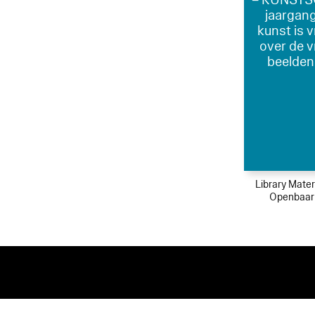
jaargang
kunst is v
over de v
beelden
Library Mater
Openbaar 