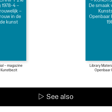
 1978-4 –
De smaak 
rouwelijk –
Kunsts
rouw in de
Openbaar 
de kunst
19
ial – magazine
Library Mater
Kunstbezit
Openbaar 
See also