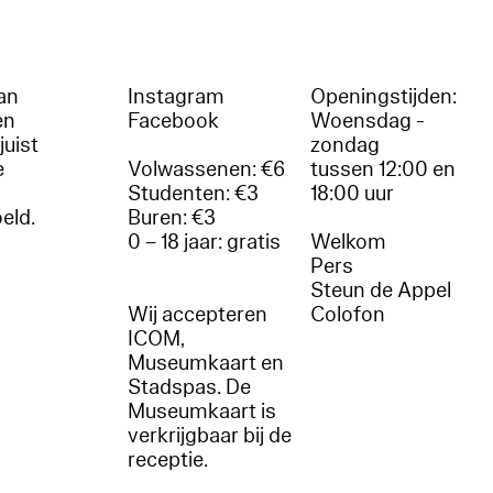
an
Instagram
Openingstijden:
en
Facebook
Woensdag -
juist
zondag
e
Volwassenen: €6
tussen 12:00 en
Studenten: €3
18:00 uur
oeld.
Buren: €3
0 – 18 jaar: gratis
Welkom
r
Pers
Steun de Appel
Wij accepteren
Colofon
ICOM,
Museumkaart en
Stadspas. De
Museumkaart is
verkrijgbaar bij de
receptie.