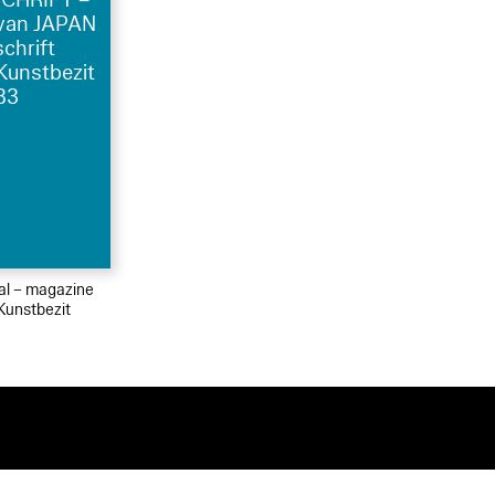
van JAPAN
chrift
Kunstbezit
83
ial – magazine
Kunstbezit