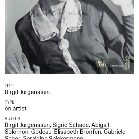
TITEL
Birgit Jürgenssen
TYPE
on artist
AUTEUR
Birgit Jurgenssen
,
Sigrid Schade
,
Abigail
Solomon-Godeau
,
Elisabeth Bronfen
,
Gabriele
Schor
,
Geraldine Spiekermann