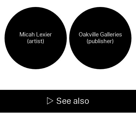
Micah Lexier
Oakville Galleries
(artist)
(publisher)
See also